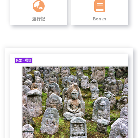
遊行記
Books
仏教・瞑想