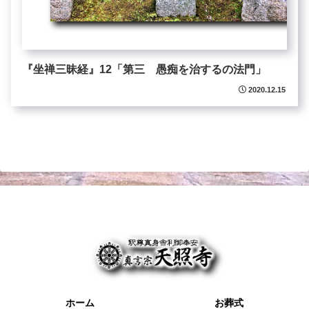
『坐禅三昧経』12「第三 愚痴を治するの法門」
2020.12.15
ホーム
お葬式