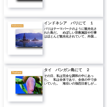
首をねじ切る。頭を祠の上に投げ置
き、胴体から噴き出す血を神像にかけ
る。 胴...
インドネシア バリにて １
Indonesia
バリはテーマパークのように観光化さ
れた島だ。 めぼしい宗教施設や行事
はほとんど観光化されていて、外国人
観光客から外貨を得るためのショーに
なっている。 南国らしい巨大な葉の
上に、焼き豚と米をのせた料理を出す
地元の食堂で、向いに座っていたマデ
さ...
タイ パンガン島にて ２
Thailand
その日、私は完全な調和の中にあっ
た。 私は全体であり、全体の中で歩
いていた。 海沿いの強烈日射しが、
焼けたアスファルトにくっきりと私の
輪郭を照らし出している。 海面の小
さな波の一つ一つが銀色に輝き、瞬間
毎に生滅を繰り返していた。 それが
ずー...