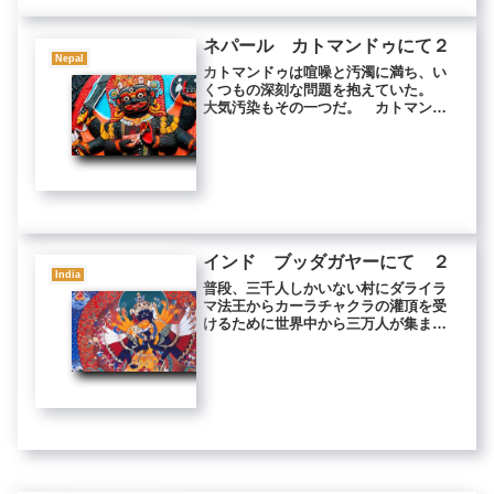
ネパール カトマンドゥにて２
Nepal
カトマンドゥは喧噪と汚濁に満ち、い
くつもの深刻な問題を抱えていた。
大気汚染もその一つだ。 カトマンド
ゥを走る車のほとんどが、インドから
仕入れた中古車である。 インド国内
を走る車もひどいが、さらにその中古
である。そのうえネパールで売られて
い...
インド ブッダガヤーにて ２
India
普段、三千人しかいない村にダライラ
マ法王からカーラチャクラの灌頂を受
けるために世界中から三万人が集まっ
た。 この時のカーラチャクラの大灌
頂は、もっとも歴史のある転生活仏で
あるカルマパと、ニンマ派の法王ペノ
ール・リンポチェも共に受けられたの
で...