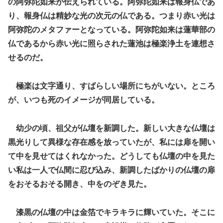
の阿弥陀如来が伝えられている。阿弥陀如来は報身仏であ
り、報身仏は精妙な光の次元の仏である。つまり赤い光は
阿弥陀のメタファーとなっている。阿弥陀如来は蓮華部の
仏であるから赤い光に照らされた蓮池は極楽浄土を連想さ
せるのだ。
極楽は文字通り、すばらしい場所にちがいない。ところ
が、いつも死のイメージが同居している。
幼少の頃、祖父が仏壇を新調した。新しい大きな仏壇は
黒光りして異様な存在感を放っていたが、私には扉を開い
て中を見せてはくれなかった。どうしても仏壇の中を見た
い私は一人で仏間に忍び込み、新調したばかりの仏壇の扉
をおそるおそる開き、中をのぞき見た。
漆黒の仏壇の中は金箔でキラキラに輝いていた。そこに