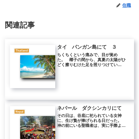
住職
関連記事
タイ パンガン島にて ３
Thailand
ちくちくという痛みで、目が覚め
た。 椰子の間から、真夏の太陽がひ
どく擦りむけた足を照りつけてい
た。 強い鎮痛剤で朦朧としたまま、
しばらく傷を眺めていた。 すると、
午前中の出来事が、うっすらと思い起
こされてきた。 私たちは、パンガン
島の砂だら...
ネパール ダクシンカリにて
Nepal
その日は、谷底に祀られている女神
に、生け贄が捧げられる日だった。
神の前にいる聖職者は、実に手際よ
く、生け贄をさばいていく。 施主か
ら鶏を受け取ると同時に、頭をひねり