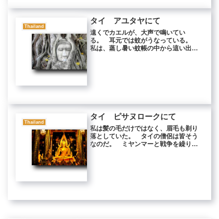
とき...
タイ アユタヤにて
Thailand
遠くでカエルが、大声で鳴いてい
る。 耳元では蚊がうなっている。
私は、蒸し暑い蚊帳の中から這い出
た。 友人は別の蚊帳の中でいびきを
たてている。 この友人が田んぼの真
ん中にあるこの実家へと招いてくれた
のだった。 数十匹の蚊が私に吸いつ
いている...
タイ ピサヌロークにて
Thailand
私は髪の毛だけではなく、眉毛も剃り
落としていた。 タイの僧侶は皆そう
なのだ。 ミヤンマーと戦争を繰り返
していた昔、信仰心厚い両国に、たび
たび僧形のスパイが送り込まれてき
た。 タイやミヤンマーなどの上座部
仏教の国では、日本では考えられない
ほど...