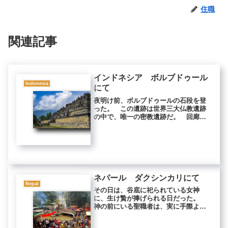
住職
関連記事
インドネシア ボルブドゥール
Indonesia
にて
夜明け前、ボルブドゥールの石段を登
った。 この遺跡は世界三大仏教遺跡
の中で、唯一の密教遺跡だ。 回廊を
まわり、少しずつ上に登って行く。
回廊には、釈迦如来の生涯と華厳経の
入法界品に説かれている善財童子の物
語が浮き彫りにされている。 善哉童
子...
ネパール ダクシンカリにて
Nepal
その日は、谷底に祀られている女神
に、生け贄が捧げられる日だった。
神の前にいる聖職者は、実に手際よ
く、生け贄をさばいていく。 施主か
ら鶏を受け取ると同時に、頭をひねり