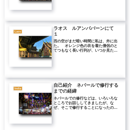
首をねじ切る。頭を祠の上に投げ置
き、胴体から噴き出す血を神像にかけ
る。 胴...
ラオス ルアンパバーンにて
Laos
１
西の空がまだ暗い時間に私は、外に出
た。 オレンジ色の衣を着た僧侶のと
てつもなく長い行列が、いつか見た夢
のようでまるで現実味のない朝だっ
た。 ここルアンパパンはラオスの小
さな田舎町だが、町全体が世界遺産に
登録されている珍しいところだ。
私は...
自己紹介 ネパールで修行する
India
までの経緯
ネパールでの修行などは、いろいろな
ところでお話ししてきましたが、な
ぜ、そこで修行することになったのか
という経緯を聞きたいと言われること
があるので書いてみました。 あのと
き以来、私は一貫して心の探究に、人
生を費やしてきた。なぜならば、あの