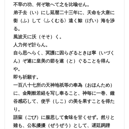
不宰の功、何ぞ敢へて之を比喩せん。
弟子去（い）にし延暦二十三年に、天命を大唐に
銜（ふ）して〈ふくむる〉遠く鯨（げい）海を渉
る。
風波天に沃（そそ）く。
人力何ぞ計らん。
自ら思へらく、冥護に因らざるときは寧（いづく
ん）ぞ遂に皇美の節を遂（と）ぐることを得ん
や。
即ち祈願す。
一百八十七所の天神地祇等の奉為（おほんため）
に、金剛般若経を写し奉ること、神毎に一巻、鐘
谷感応して、使乎（しこ）の美を果すことを得た
り。
語寐（ごび）に服思して食味を甘くせず。然りと
雖も、公私擾擾（ぜうぜう）として、遅廷跼蹐