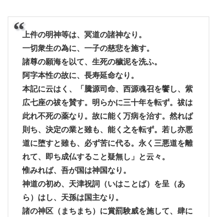
上件の明神等は、冥道の諸神なり。
一切衆生の為に、一子の慈悲を施す。
諸尊の願海を以て、生死の穢泥を洗ふ。
阿字本性の故に、長寿延命なり。
本記に云はく、「騰源司命、西源魂召を饗し、紫
広七座の祓を賛す。明らかに三十年を転ず。祓は
此れ不死の薬なり。故に能く万病を治す。然れば
則ち、決定の業と雖も、能く之を転ず。若し亦悪
道に堕すと雖も、必ず苦に代る。永く三悪道を離
れて、即ち成仏すること疑無し」と云々。
惟みれば、吾が国は神国なり。
神道の初め、天津祝詞（いはことば）を呈（あ
ら）はし、天孫は国主なり。
諸の神区（まちまち）に賞罰験威を施して、肆に