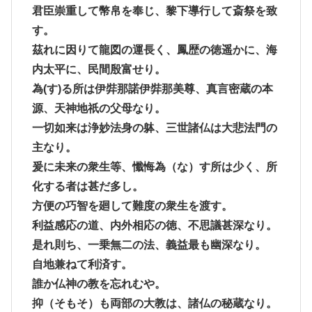
君臣崇重して幣帛を奉じ、黎下導行して斎祭を致
す。
茲れに因りて龍図の運長く、鳳歴の徳遥かに、海
内太平に、民間殷富せり。
為(す)る所は伊弉那諾伊弉那美尊、真言密蔵の本
源、天神地祇の父母なり。
一切如来は浄妙法身の躰、三世諸仏は大悲法門の
主なり。
爰に未来の衆生等、懺悔為（な）す所は少く、所
化する者は甚だ多し。
方便の巧智を廻して難度の衆生を渡す。
利益感応の道、内外相応の徳、不思議甚深なり。
是れ則ち、一乗無二の法、義益最も幽深なり。
自地兼ねて利済す。
誰か仏神の教を忘れむや。
抑（そもそ）も両部の大教は、諸仏の秘蔵なり。