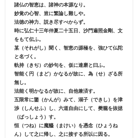
諸仏の智恵は、諸神の本源なり。
妙覚の心智、豈に繁論し難しや。
法徳の神力、説き尽すべからず。
時に弘仁十三年仲夏二十五日、沙門遍照金剛、文
をもて伝ふ。
某（それがし）聞く、智恵の源極を、強ひて仏陀
と名づく。
軌持（きぢ）の妙句を、仮に達磨と曰ふ。
智能く円（まど）かなるが故に、為（せ）ざる所
無し。
法能く明かなるが故に、自他兼済す。
五限常に鑒（かんが）みて、溺子（できし）を津
渉（しんせふ）し、六道自由にして、樊籠を抜拯
（ばっしょう）す。
恒（つね）に魔醯（まけい）を憑念（ひょうね
ん）して之に帰し、之に接する所以に因る。