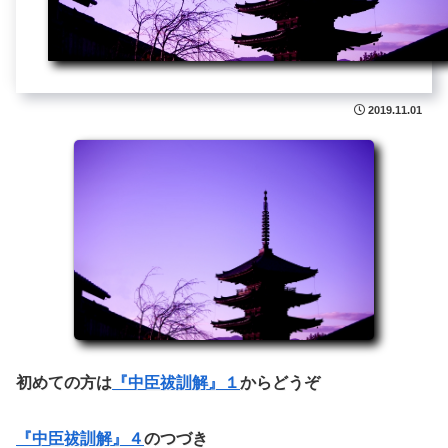
2019.11.01
初めての方は
『中臣祓訓解』１
からどうぞ
『中臣祓訓解』４
のつづき