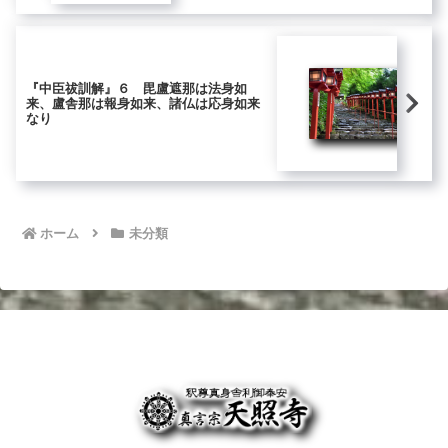
『中臣祓訓解』６ 毘盧遮那は法身如
来、盧舎那は報身如来、諸仏は応身如来
なり
ホーム
未分類