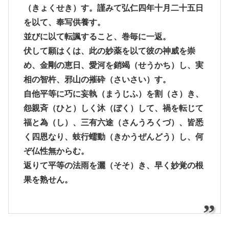
（きょくせき）す。謹みて弘仁四年十月二十五日
を以て、奉写供養す。
並びに以て転諷すること、巻毎に一返。
伏して願はくは、此の妙薬を以て彼の神威を崇
め、金剛の恵日、愛河を銷竭（せうかち）し、実
相の智杵、邪山の摧砕（さいさい）す。
自他平等に巧に妄執（まうじふ）を割（さ）き、
怨親斉（ひと）しく沐（ぼく）して、禍を転じて
福と為（し）、三有六途（さんうろくづ）、皆悉
く四恩なり、蚑行蠕動（きかうぜんどう）し、何
ぞ仏性無からむ。
返りて平等の法雨を灑（そそ）き、早く妙覚の根
果を熟せん。