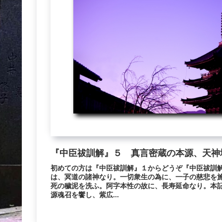
『中臣祓訓解』５ 真言密蔵の本源、天神
初めての方は『中臣祓訓解』１からどうぞ『中臣祓訓
は、冥道の諸神なり。一切衆生の為に、一子の慈悲を
死の穢泥を洗ふ。阿字本性の故に、長寿延命なり。本
源魂召を饗し、紫広...