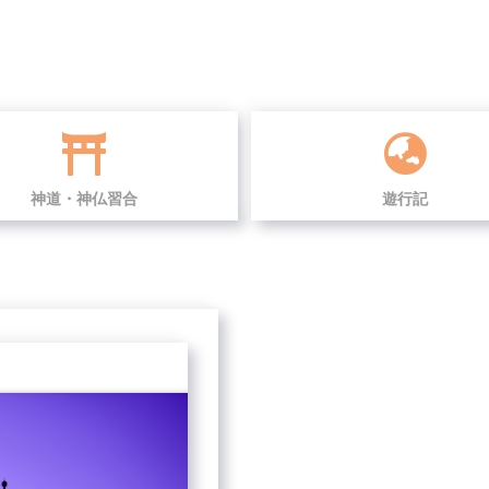
神道・神仏習合
遊行記