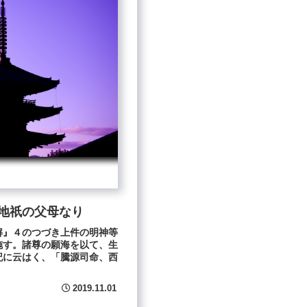
地祇の父母なり
解』４のつづき上件の明神等
施す。諸尊の願海を以て、生
記に云はく、「騰源司命、西
2019.11.01