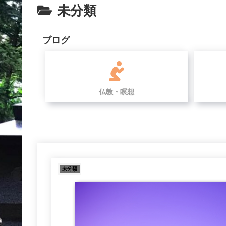
未分類
ブログ
仏教・瞑想
未分類