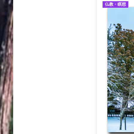
仏教・瞑想