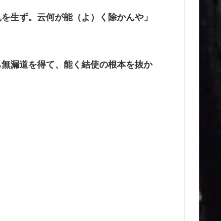
乱を生ず。云何が能（よ）く除かんや」
ち無漏道を得て、能く結使の根本を抜か