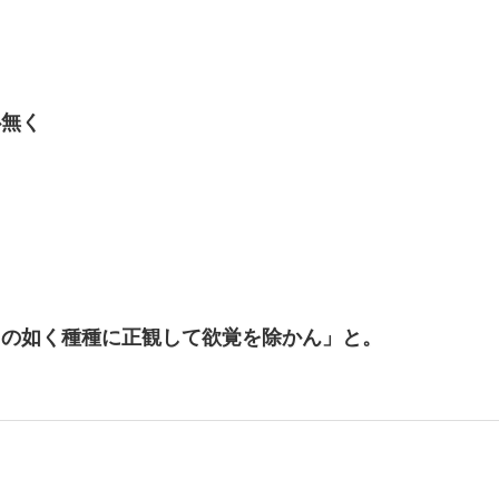
心無く
。
くの如く種種に正観して欲覚を除かん」と。