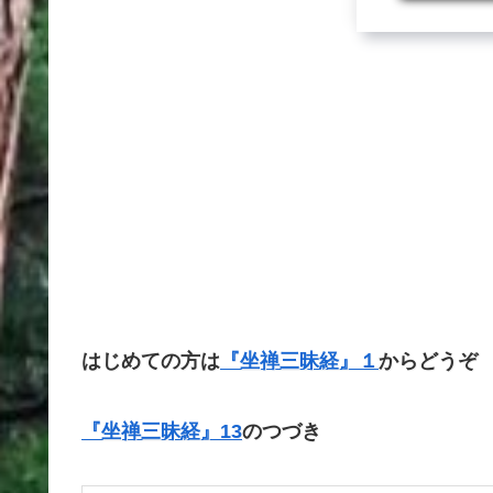
はじめての方は
『坐禅三昧経』１
からどうぞ
『坐禅三昧経』13
のつづき