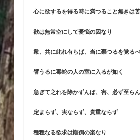
心に欲するを得る時に満つること無きは
欲は無常空にして憂悩の因なり
衆、共に此れ有らば、当に棄つるを覚る
譬うるに毒蛇の人の室に入るが如く
急ぎて之れを除かずんば、害、必ず至ら
定まらず、実ならず、貴重ならず
種種なる欲求は顚倒の楽なり