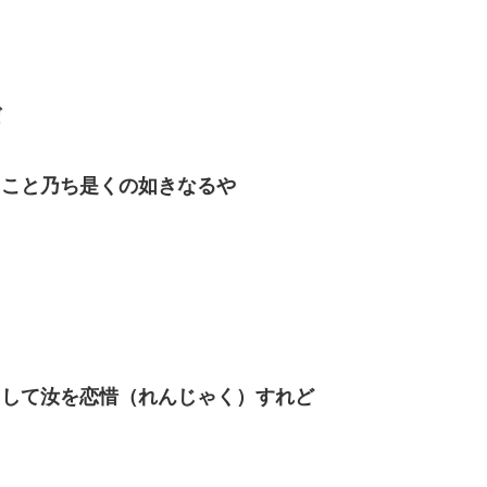
ば
ること乃ち是くの如きなるや
）して汝を恋惜（れんじゃく）すれど