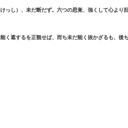
（けっし）、未だ断だず。六つの思覚、強くして心より
、能く遮するを正観せば、而ち未だ能く抜かざるも、後
り