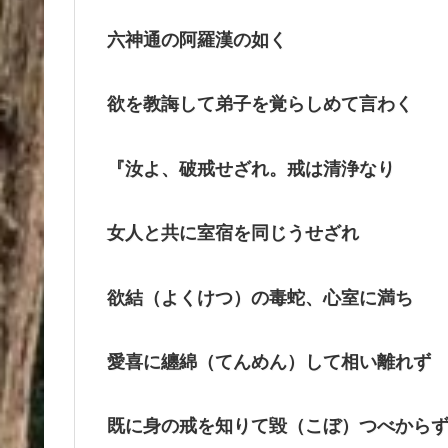
六神通の阿羅漢の如く
欲を教誨して弟子を覚らしめて言わく
『汝よ、破戒せざれ。戒は清浄なり
女人と共に室宿を同じうせざれ
欲結（よくけつ）の毒蛇、心室に満ち
愛喜に纏綿（てんめん）して相い離れず
既に身の戒を知りて毀（こぼ）つべから