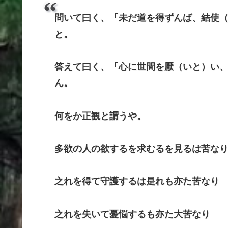
問いて曰く、「未だ道を得ずんば、結使
と。
答えて曰く、「心に世間を厭（いと）い
ん。
何をか正観と謂うや。
多欲の人の欲するを求むるを見るは苦な
之れを得て守護するは是れも亦た苦なり
之れを失いて憂悩するも亦た大苦なり