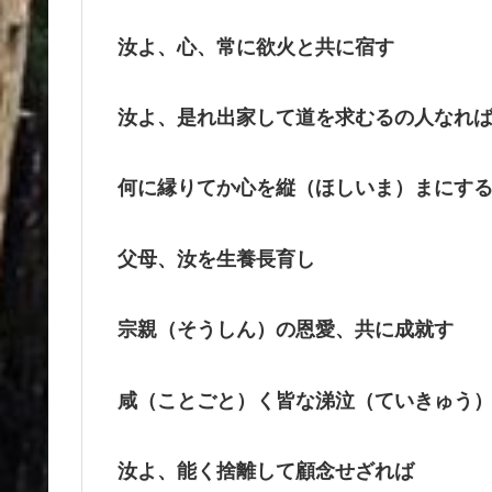
汝よ、心、常に欲火と共に宿す
汝よ、是れ出家して道を求むるの人なれ
何に縁りてか心を縦（ほしいま）まにす
父母、汝を生養長育し
宗親（そうしん）の恩愛、共に成就す
咸（ことごと）く皆な涕泣（ていきゅう
汝よ、能く捨離して顧念せざれば