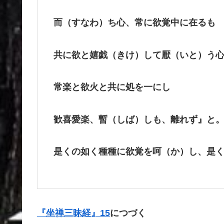
而（すなわ）ち心、常に欲覚中に在るも
共に欲と嬉戯（きけ）して厭（いと）う
常楽と欲火と共に処を一にし
歓喜愛楽、暫（しば）しも、離れず』と
是くの如く種種に欲覚を呵（か）し、是
『坐禅三昧経』15
につづく