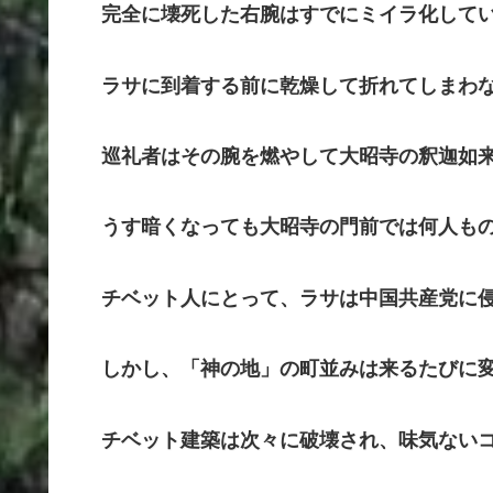
完全に壊死した右腕はすでにミイラ化して
ラサに到着する前に乾燥して折れてしまわな
巡礼者はその腕を燃やして大昭寺の釈迦如来
うす暗くなっても大昭寺の門前では何人もの
チベット人にとって、ラサは中国共産党に侵
しかし、「神の地」の町並みは来るたびに変
チベット建築は次々に破壊され、味気ないコ