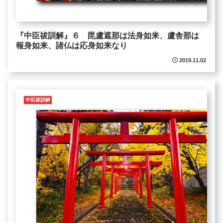
『中臣祓訓解』６ 毘盧遮那は法身如来、盧舎那は
報身如来、諸仏は応身如来なり
2019.11.02
中臣祓訓解