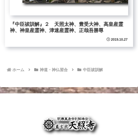
『中臣祓訓解』２ 天照太神、豊受大神、高皇産霊
神、神皇産霊神、津速産霊神、正哉吾勝尊
2019.10.27
ホーム
神道・神仏習合
中臣祓訓解