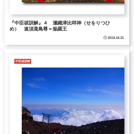
『中臣祓訓解』４ 瀬織津比咩神（せをりつひ
め） 速須戔鳥尊＝焔羅王
2019.10.31
中臣祓訓解