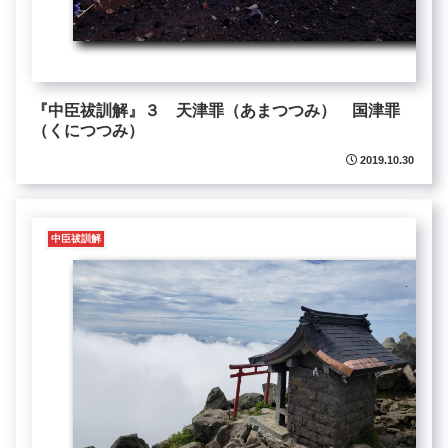
『中臣祓訓解』３ 天津罪（あまつつみ） 国津罪
（くにつつみ）
2019.10.30
中臣祓訓解