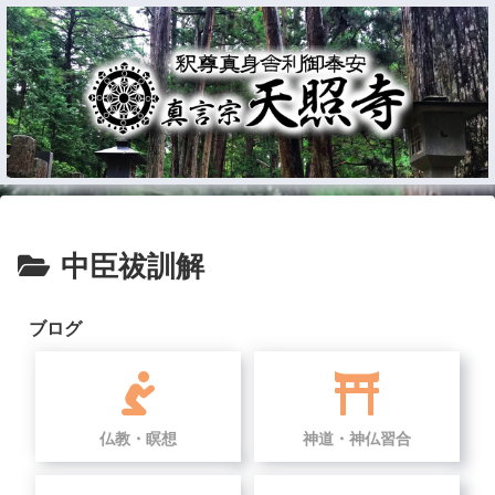
中臣祓訓解
ブログ
仏教・瞑想
神道・神仏習合